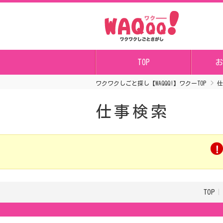
TOP
お
ワクワクしごと探し【WAQQQ!】ワクーTOP
仕
仕事検索
TOP