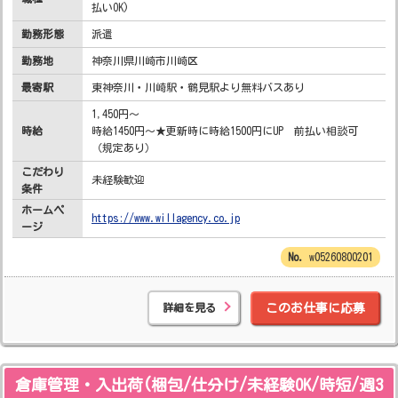
払いOK)
勤務形態
派遣
勤務地
神奈川県川崎市川崎区
最寄駅
東神奈川・川崎駅・鶴見駅より無料バスあり
1,450円～
時給
時給1450円～★更新時に時給1500円にUP 前払い相談可
（規定あり）
こだわり
未経験歓迎
条件
ホームペ
https://www.willagency.co.jp
ージ
w05260800201
詳細を見る
このお仕事に応募
倉庫管理・入出荷(梱包/仕分け/未経験OK/時短/週3