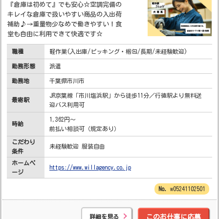
『倉庫は初めて』でも安心☆空調完備の
キレイな倉庫で扱いやすい商品の入出荷
補助♪→重量物少なめで働きやすい！食
堂も自由に利用できて快適です☆
職種
軽作業(入出庫/ピッキング・梱包/長期/未経験歓迎)
勤務形態
派遣
勤務地
千葉県市川市
JR京葉線「市川塩浜駅」から徒歩11分／行徳駅より無料送
最寄駅
迎バス利用可
1,362円～
時給
前払い相談可（規定あり）
こだわり
未経験歓迎 服装自由
条件
ホームペ
https://www.willagency.co.jp
ージ
w05241102501
詳細を見る
このお仕事に応募