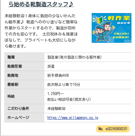
ら始める靴製造スタッフ♪
未経験歓迎！身体に負担の少ないかんた
ん軽作業♪ 靴底へののり塗りなど簡単な
作業からスタートするので、製造が初め
ての方も安心です。 土日祝休み＆残業ほ
ぼなしで、プライベートも大切にしなが
ら働けます。
職種
製造業(靴の製造に関わる軽作業)
勤務形態
派遣
勤務地
岩手県奥州市
最寄駅
前沢駅より車で15分
1,250円～
時給
前払い相談可能(規定あり)
こだわり条件
未経験歓迎
ホームページ
https://www.willagency.co.jp
w03260800201