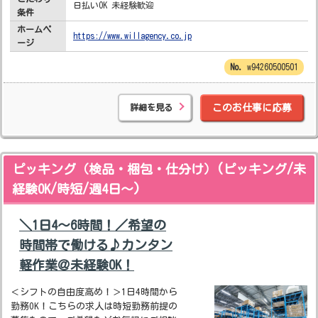
日払いOK 未経験歓迎
条件
ホームペ
https://www.willagency.co.jp
ージ
w94260500501
詳細を見る
このお仕事に応募
ピッキング（検品・梱包・仕分け）(ピッキング/未
経験OK/時短/週4日～)
＼1日4～6時間！／希望の
時間帯で働ける♪カンタン
軽作業＠未経験OK！
＜シフトの自由度高め！＞1日4時間から
勤務OK！こちらの求人は時短勤務前提の