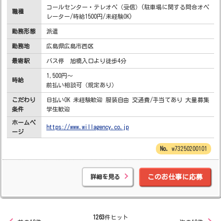
コールセンター・テレオペ（受信）(駐車場に関する問合オペ
職種
レーター/時給1500円/未経験OK)
勤務形態
派遣
勤務地
広島県広島市西区
最寄駅
バス停 旭橋入口より徒歩4分
1,500円～
時給
前払い相談可（規定あり）
こだわり
日払いOK 未経験歓迎 服装自由 交通費/手当てあり 大量募集
条件
学生歓迎
ホームペ
https://www.willagency.co.jp
ージ
w73250200101
詳細を見る
このお仕事に応募
1263
件ヒット