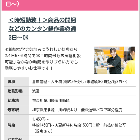
日～)
＜時短勤務！＞商品の開梱
などのカンタン軽作業＠週
3日～OK
≪職場見学会参加者にうれしい特典あり
≫1日5～6時間でOK！時間帯もお気軽相談
可能♪なかなか時間を作りづらい方でも
勤務しやすいお仕事です！
職種
倉庫管理・入出荷(梱包/仕分け/未経験OK/時短/週3日～)
勤務形態
派遣
勤務地
神奈川県川崎市川崎区
最寄駅
JR京浜東北線 川崎駅より 無料送迎バスで30分程度
1,450円～
時給
時給1450円～★更新時に時給1500円にUP 前払い相談可
（規定あり）
こだわり