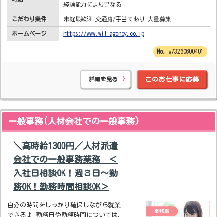
経験能力により異なる
こだわり条件
未経験歓迎 交通費/手当てあり 大量募集
ホームページ
https://www.willagency.co.jp
w73260600401
詳細を見る
このお仕事に応募
一般事務(人材会社での一般事務)
＼高時給1300円／人材派遣
会社での一般事務業務 ＜
入社日相談OK！週３日～勤
務OK！勤務時間相談OK＞
自分の時間をしっかり確保しながら就業
できる♪ 勤務日や勤務時間については、