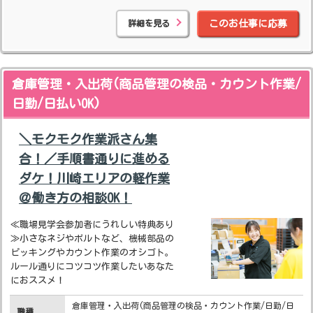
詳細を見る
このお仕事に応募
倉庫管理・入出荷(商品管理の検品・カウント作業/
日勤/日払いOK)
＼モクモク作業派さん集
合！／手順書通りに進める
ダケ！川崎エリアの軽作業
＠働き方の相談OK！
≪職場見学会参加者にうれしい特典あり
≫小さなネジやボルトなど、機械部品の
ピッキングやカウント作業のオシゴト。
ルール通りにコツコツ作業したいあなた
におススメ！
倉庫管理・入出荷(商品管理の検品・カウント作業/日勤/日
職種