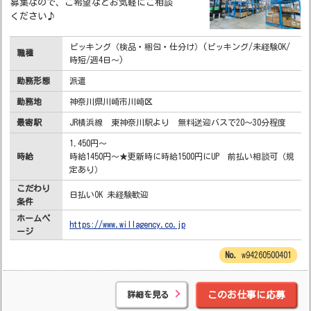
募集なので、ご希望などお気軽にご相談
ください♪
ピッキング（検品・梱包・仕分け）(ピッキング/未経験OK/
職種
時短/週4日～)
勤務形態
派遣
勤務地
神奈川県川崎市川崎区
最寄駅
JR横浜線 東神奈川駅より 無料送迎バスで20～30分程度
1,450円～
時給
時給1450円～★更新時に時給1500円にUP 前払い相談可（規
定あり）
こだわり
日払いOK 未経験歓迎
条件
ホームペ
https://www.willagency.co.jp
ージ
w94260500401
詳細を見る
このお仕事に応募