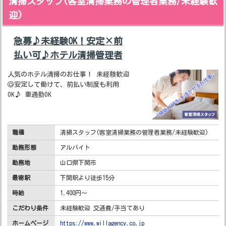
清掃スタッフ(客室清掃業務の管理者業務/未経験歓
迎)
急募♪未経験OK！安定×前
払い可♪ホテル清掃管理者
人気のホテル清掃のお仕事！ 未経験歓迎
◎安定して働けて、前払い制度も利用
OK♪ 車通勤OK
職種
清掃スタッフ(客室清掃業務の管理者業務/未経験歓迎)
勤務形態
アルバイト
勤務地
山口県下関市
最寄駅
下関駅より徒歩15分
時給
1,400円～
こだわり条件
未経験歓迎 交通費/手当てあり
ホームページ
https://www.willagency.co.jp