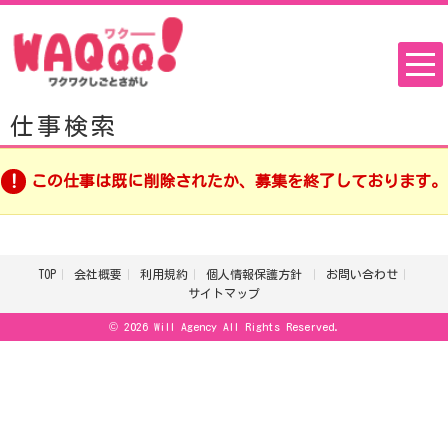
仕事検索
この仕事は既に削除されたか、募集を終了しております。
TOP
会社概要
利用規約
個人情報保護方針
お問い合わせ
サイトマップ
© 2026 Will Agency All Rights Reserved.