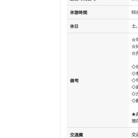
60
休憩時間
土
休日
☆
☆
☆
◇
◇
◇
備考
◇
◇
◇
★
現
交
交通費