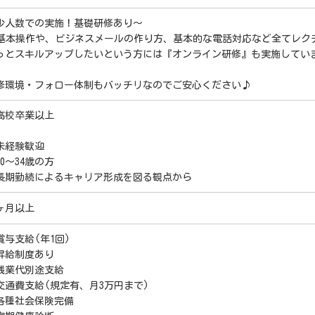
少人数での実施！基礎研修あり～
C基本操作や、ビジネスメールの作り方、基本的な電話対応など全てレク
っとスキルアップしたいという方には『オンライン研修』も実施してい
修環境・フォロー体制もバッチリなのでご安心ください♪
高校卒業以上
未経験歓迎
20～34歳の方
長期勤続によるキャリア形成を図る観点から
ヶ月以上
賞与支給(年1回)
昇給制度あり
残業代別途支給
交通費支給(規定有、月3万円まで)
各種社会保険完備