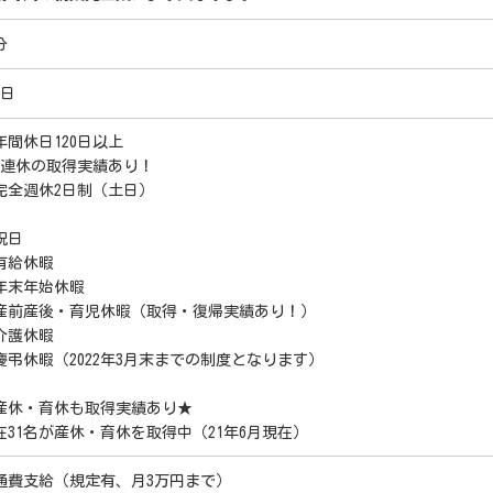
分
,日
年間休日120日以上
9連休の取得実績あり！
完全週休2日制（土日）
祝日
有給休暇
年末年始休暇
産前産後・育児休暇（取得・復帰実績あり！）
介護休暇
慶弔休暇（2022年3月末までの制度となります）
産休・育休も取得実績あり★
在31名が産休・育休を取得中（21年6月現在）
通費支給（規定有、月3万円まで）