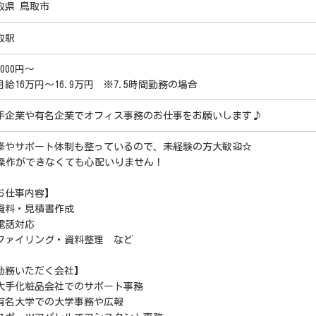
取県 鳥取市
取駅
0000円～
月給16万円～16.9万円 ※7.5時間勤務の場合
手企業や有名企業でオフィス事務のお仕事をお願いします♪
修やサポート体制も整っているので、未経験の方大歓迎☆
C操作ができなくても心配いりません！
お仕事内容】
資料・見積書作成
電話対応
ファイリング・資料整理 など
勤務いただく会社】
大手化粧品会社でのサポート事務
有名大学での大学事務や広報