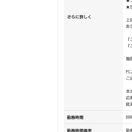
★
★
さらに詳しく
上
あ
『
『
職
P
ご
本
応
就
09
勤務時間
勤
勤務時間備考