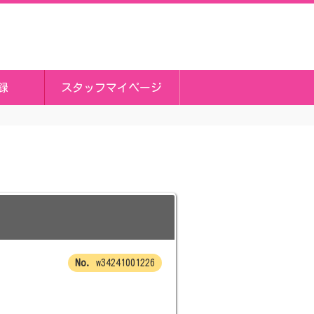
録
スタッフマイページ
w34241001226
！