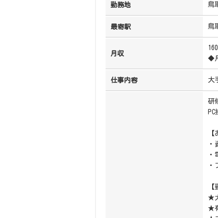
鳥
勤務地
鳥
最寄駅
16
月収
◆
大
仕事内容
研
P
【
・
・
・
【
★
★