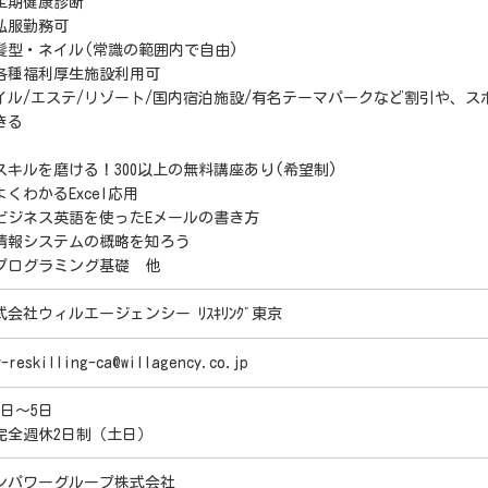
定期健康診断
私服勤務可
髪型・ネイル(常識の範囲内で自由)
各種福利厚生施設利用可
イル/エステ/リゾート/国内宿泊施設/有名テーマパークなど割引や、
きる
スキルを磨ける！300以上の無料講座あり(希望制)
よくわかるExcel応用
ビジネス英語を使ったEメールの書き方
情報システムの概略を知ろう
プログラミング基礎 他
式会社ウィルエージェンシー ﾘｽｷﾘﾝｸﾞ東京
y-reskilling-ca@willagency.co.jp
5日～5日
完全週休2日制（土日）
ンパワーグループ株式会社