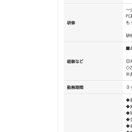
～
P
も
研修
研
■
◎
経験など
◇
※
３
勤務期間
◆
◆
◆
◆
◆