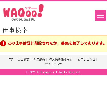
仕事検索
この仕事は既に削除されたか、募集を終了しております。
TOP
会社概要
利用規約
個人情報保護方針
お問い合わせ
サイトマップ
© 2026 Will Agency All Rights Reserved.