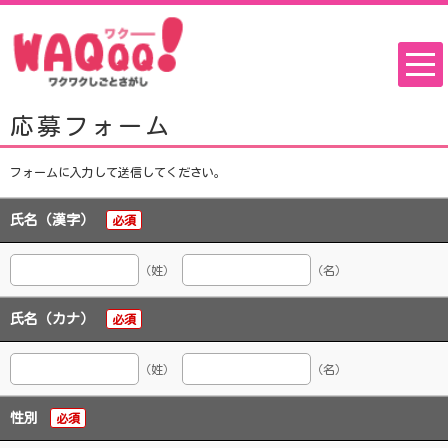
応募フォーム
フォームに入力して送信してください。
氏名（漢字）
必須
（姓）
（名）
氏名（カナ）
必須
（姓）
（名）
性別
必須