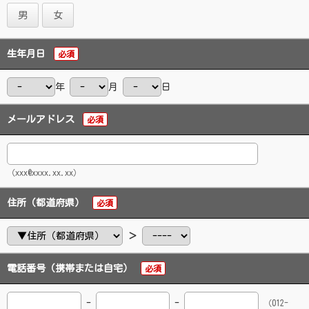
男
女
生年月日
必須
年
月
日
メールアドレス
必須
（xxx@xxxx.xx.xx）
住所（都道府県）
必須
＞
電話番号（携帯または自宅）
必須
-
-
（012-