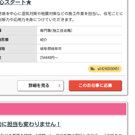
安心スタート★
防除を中心に湿気対策や地震対策などの施工作業を担当し、住宅ごとに
判断力や応用力を身につけていただきます。
種
専門職(施工技術職)
務形態
紹介
務地
岐阜県岐阜市
収
254449円～
w34260300451
詳細を見る
このお仕事に応募
的に担当も変わりません！