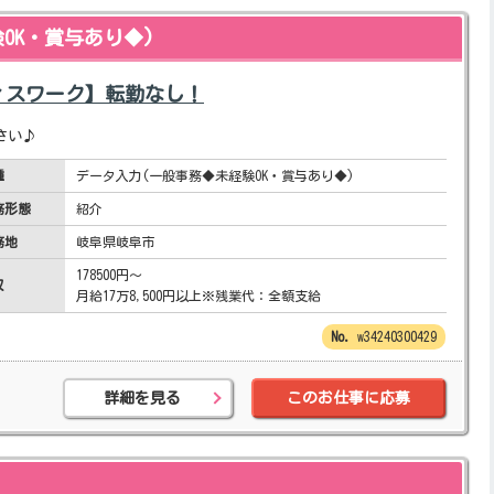
OK・賞与あり◆)
ィスワーク】転勤なし！
さい♪
種
データ入力(一般事務◆未経験OK・賞与あり◆)
務形態
紹介
務地
岐阜県岐阜市
178500円～
収
月給17万8,500円以上※残業代：全額支給
w34240300429
詳細を見る
このお仕事に応募