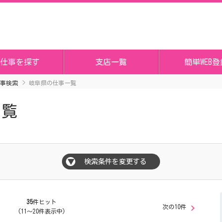
仕事を探す
支店一覧
簡単WEB登
事検索
岐阜県の仕事一覧
一覧
検索条件を変更する
▼
35
件ヒット
次の10件
(11～20件表示中)