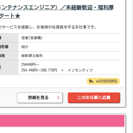
メンテナンスエンジニア）／未経験歓迎・福利厚
スタート★
のサービスを提案し、お客様の住環境を守るお仕事です。
種
営業(営業職)
務形態
紹介
務地
岐阜県土岐市
254449円～
収
254,449円～306,776円 ＋ インセンティブ
w34260300552
詳細を見る
このお仕事に応募