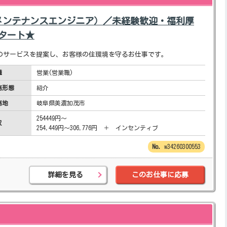
メンテナンスエンジニア）／未経験歓迎・福利厚
スタート★
のサービスを提案し、お客様の住環境を守るお仕事です。
種
営業(営業職)
務形態
紹介
務地
岐阜県美濃加茂市
254449円～
収
254,449円～306,776円 ＋ インセンティブ
w34260300553
詳細を見る
このお仕事に応募