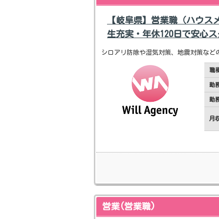
【岐阜県】営業職（ハウス
生充実・年休120日で安心
シロアリ防除や湿気対策、地震対策など
職
勤
勤
月
営業(営業職)