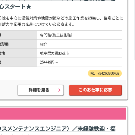
安心スタート★
防除を中心に湿気対策や地震対策などの施工作業を担当し、住宅ごとに
判断力や応用力を身につけていただきます。
種
専門職(施工技術職)
務形態
紹介
務地
岐阜県美濃加茂市
収
254449円～
w34260300452
詳細を見る
このお仕事に応募
ウスメンテナンスエンジニア）／未経験歓迎・福