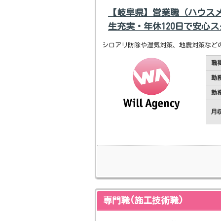
【岐阜県】営業職（ハウス
生充実・年休120日で安心
シロアリ防除や湿気対策、地震対策など
職
勤
勤
月
専門職(施工技術職)