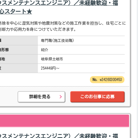
ウスメンテナンスエンジニア）／未経験歓迎・福
安心スタート★
防除を中心に湿気対策や地震対策などの施工作業を担当し、住宅ごとに
判断力や応用力を身につけていただきます。
種
専門職(施工技術職)
務形態
紹介
務地
岐阜県土岐市
収
254449円～
w34260300453
詳細を見る
このお仕事に応募
ウスメンテナンスエンジニア）／未経験歓迎・福