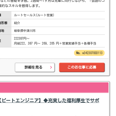
分などの基礎を学習。2週間～1ヶ月は先輩に同行しながら、「会話のコ
践的なスキルを習得します。
種
ルートセールス(ルート営業)
務形態
紹介
務地
岐阜県中津川市
222387円～
収
月給222、387 円～ 269、205 円＋営業実績手当＋各種手当
w342307003113
詳細を見る
このお仕事に応募
【ビートエンジニア】◆充実した福利厚生でサポ