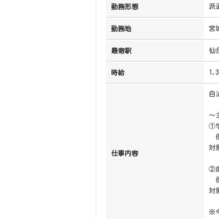
派
勤務形態
宮
勤務地
仙
最寄駅
1,
時給
自
～
①
例
対
仕事内容
②
例
対
※