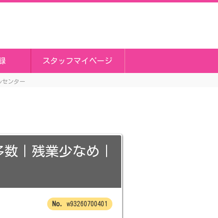
録
スタッフマイページ
ルセンター
多数｜残業少なめ｜
w93260700401