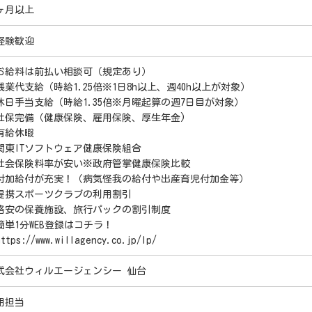
ヶ月以上
経験歓迎
お給料は前払い相談可（規定あり）
残業代支給（時給1.25倍※1日8h以上、週40h以上が対象）
休日手当支給（時給1.35倍※月曜起算の週7日目が対象）
社保完備（健康保険、雇用保険、厚生年金)
有給休暇
関東ITソフトウェア健康保険組合
社会保険料率が安い※政府管掌健康保険比較
付加給付が充実！（病気怪我の給付や出産育児付加金等）
提携スポーツクラブの利用割引
格安の保養施設、旅行パックの割引制度
簡単1分WEB登録はコチラ！
tps://www.willagency.co.jp/lp/
式会社ウィルエージェンシー 仙台
用担当