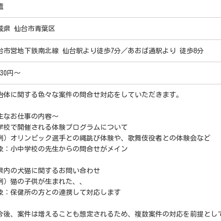
遣
城県 仙台市青葉区
台市営地下鉄南北線 仙台駅より徒歩7分／あおば通駅より 徒歩8分
330円～
治体に関する色々な案件の問合せ対応をしていただきます。
主なお仕事の内容～
学校で開催される体験プログラムについて
）オリンピック選手との縄跳び体験や、歌舞伎役者との体験会など
象：小中学校の先生からの問合せがメイン
県内の犬猫に関するお問い合わせ
）猫の子供が生まれた、、
象：保健所の方との連携して対応します
今後、案件は増えることも想定されるため、複数案件の対応を前提とし