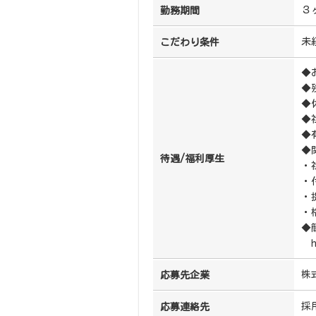
３
勤務期間
未
こだわり条件
◆
◆
◆
◆
◆
◆
待遇/福利厚生
・
・
・
・
◆
ht
株
応募先企業
採
応募連絡先