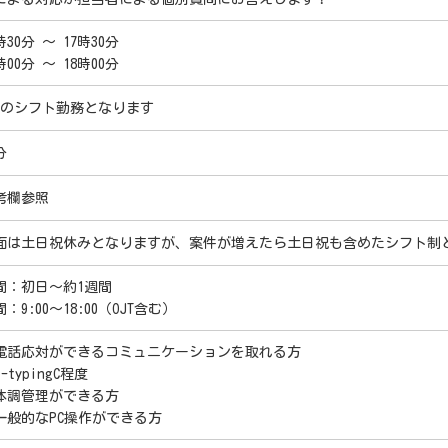
時30分 ～ 17時30分
時00分 ～ 18時00分
つのシフト勤務となります
分
考欄参照
面は土日祝休みとなりますが、案件が増えたら土日祝も含めたシフト制
間：初日～約1週間
：9:00～18:00（OJT含む）
電話応対ができるコミュニケーションを取れる方
-typingC程度
体調管理ができる方
一般的なPC操作ができる方