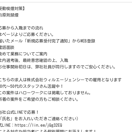
受動喫煙対策】
内原則禁煙
応募から入職までの流れ
本ページよりご応募ください。
届いたメール「新規応募受付完了通知」からWEB登録
電話面談
改めて業務についてご案内
社内選考後、最終意思確認の上、入職
お仕事開始初日は、弊社社員が同行しますのでご安心ください。
こちらの求人は株式会社ウィルエージェンシーでの雇用となります
20代～50代のスタッフさん活躍中！
この案件はハローワークには掲載しておりません。
新着の案件をご希望の方もご相談ください。
当社公式LINEで応募！
「氏名」をお入れいただきご連絡ください）
LINE：https://lin.ee/jQg32EQ
Iによる対応か担当者による個別質問にお答えします！