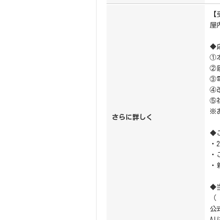
【
屋
◆
①
②
③
④
⑤
※
さらに詳しく
◆
・
・
・
◆
（
公式
A