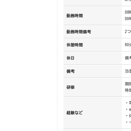
08
勤務時間
09
2
勤務時間備考
60
休憩時間
備
休日
当
備考
期
研修
時間
・
・e
経験など
・
・