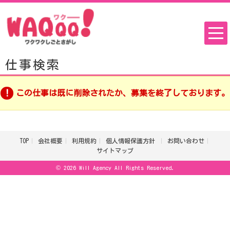
仕事検索
この仕事は既に削除されたか、募集を終了しております。
TOP
会社概要
利用規約
個人情報保護方針
お問い合わせ
サイトマップ
© 2026 Will Agency All Rights Reserved.