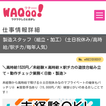
仕事情報詳細
製造スタッフ（組立・加工）(土日祝休み/高時
給/駅チカ/毎年人気)
w89220300301
＼高時給1520円／未経験×高時給×駅チカの遊技台組み立
て・動作チェック業務＜日勤・製造＞
未経験から高時給で稼げる☆土日祝休みなのでプライベートの確保もバ
ッチリ☆ ★皆勤手当あり（15,000円／月）頑張りがいのあるおしごとで
す！