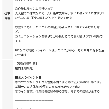
◎作業はライン上で行います。
大人数での作業なので、入社後は先輩が丁寧にお教えてくれます｡わ
仕事
からない事､不安な事はどんどん聞いてOK♪
内容
◎教えてもらったことを次は自分が新人さんに教えてあげたりな
ど、
コミュニケーションを取りながら働けるので長く続けやすい現場で
す♪
DIYなどで電動ドライバーを使ったことがある…など趣味の経験も活
かせます！
【受動喫煙対策】
屋内原則禁煙
■求人のポイント■
①コツコツ＆モクモク☆性別不問ですぐ働ける人気のお仕事です。
②駅チカ＆週休2日☆平日のみ＆高時給のレア求人
③ライン作業、作業指導経験のある方等、今までの経験が活きる
―――――――――――――