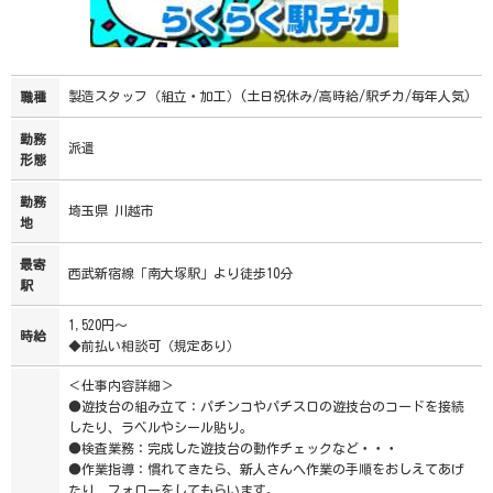
製造スタッフ（組立・加工）(土日祝休み/高時給/駅チカ/毎年人気)
職種
勤務
派遣
形態
勤務
埼玉県 川越市
地
最寄
西武新宿線「南大塚駅」より徒歩10分
駅
1,520円～
時給
◆前払い相談可（規定あり）
＜仕事内容詳細＞
●遊技台の組み立て：パチンコやパチスロの遊技台のコードを接続
したり、ラベルやシール貼り。
●検査業務：完成した遊技台の動作チェックなど・・・
●作業指導：慣れてきたら、新人さんへ作業の手順をおしえてあげ
たり、フォローをしてもらいます。