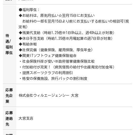
●福利厚生：
◆お給料は、原則月払い☆翌月15日にお支払い
お給料の一部を翌月15日より前にお支払いする前払いの相談可(規
定有)
◆残業代支給（時給1.25倍※1日8h以上、週40h以上が対象）
待
◆休日手当支給（時給1.35倍※月曜起算の週7日目が対象）
遇/
◆有給休暇
福利
◆社保完備（健康保険、雇用保険、厚生年金)
厚生
◆関東ITソフトウェア健康保険組合
・社会保険料率が安い※政府管掌健康保険比較
・付加給付が充実！（病気怪我の給付や出産育児付加金等）
・提携スポーツクラブの利用割引
・格安の保養施設、旅行パックの割引制度
応募
株式会社ウィルエージェンシー 大宮
先企
業
応募
大宮支店
連絡
先