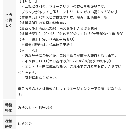
【他にも…】
・上記とは別に、フォークリフトのお仕事もあります。
ブランクがあってもOK！エントリー時にぜひお話しください♪
さら
【業務内容】パチスロ遊技機の組立、検査、出荷検査 等
に詳
【就業場所】埼玉県川越市南台
しく
【最寄り駅】西武池袋線「南大塚駅」より徒歩10分
【就業時間】9：00～18：00(休憩90分：午前15分+昼60分+午後15分)
【時 給】1,520円(皆勤手当あり)
※超過/残業代は1分単位で支給！
【備 考】
・職場見学にご参加後、毎週月曜日が順次入職日となります。
・年間休日131日(土日祝休み/年末年始/GW/夏季休暇あり)
・エントリー時に簡単な職歴、これまでご経験をお伺いさせてい
ただきます。
気軽にお話ください。
※こちらの求人は株式会社ウィルエージェンシーでの雇用となりま
す。
勤務
09時00分 ～ 18時00分
時間
休憩
休憩90分
時間