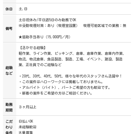
土,日
休日
土日祝休み/平日週5日のみ勤務でOK
※受動喫煙対策：あり（喫煙室設置） 喫煙可能区域での業務：無
備考
★皆勤手当あり（15,000円／月）
【活かせる経験】
軽作業、ライン作業、ピッキング、倉庫、倉庫作業、倉庫内作業、
物流、物流倉庫、食品製造、製造、工場、イベント、建設、製造
業、正社員でのご経験など
経験
など
・20代、30代、40代、50代、様々な年代のスタッフさん活躍中！
・この案件はハローワークには掲載しておりません。
・アルバイト（バイト）、パートご希望の方も歓迎です。
・新着の案件をご希望の方はご相談ください。
勤務
３ヶ月以上
期間
日払いOK
こだ
未経験歓迎
わり
大量募集
条件