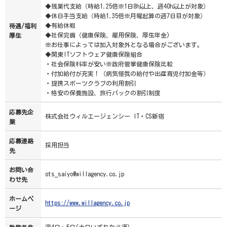
◆残業代支給（時給1.25倍※1日8h以上、週40h以上が対象）
◆休日手当支給（時給1.35倍※月曜起算の週7日目が対象）
◆有給休暇
待遇/福利
◆社保完備（健康保険、雇用保険、厚生年金)
厚生
※お仕事によっては加入対象外となる場合がございます。
◆関東ITソフトウェア健康保険組合
・社会保険料率が安い※政府管掌健康保険比較
・付加給付が充実！（病気怪我の給付や出産育児付加金等）
・提携スポーツクラブの利用割引
・格安の保養施設、旅行パックの割引制度
応募先企
株式会社ウィルエージェンシー IT・CS新宿
業
応募連絡
採用担当
先
お問い合
ots_saiyo@willagency.co.jp
わせ先
ホームペ
https://www.willagency.co.jp
ージ