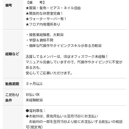
【備 考】
備考
★服装・髪色・ピアス・ネイル自由
★開放的な休憩室完備！
★ウォーターサーバー有！
★フロア内喫煙所あり
・接客業経験者、大歓迎
・学歴＆資格不問
・簡単なPC操作やタイピングスキルがある方歓迎
経験など
活躍してるメンバーは、ほぼオフィスワーク未経験！
マニュアル完備していますので、PC操作やタイピングに不安が
ある方も、
安心してご応募いただけます。
３ヶ月以上
勤務期間
日払いOK
こだわり
未経験歓迎
条件
●福利厚生：
◆お給料は、原則月払い☆翌月15日にお支払い
お給料の一部を翌月15日より前にお支払いする前払いの相談
可(規定有)