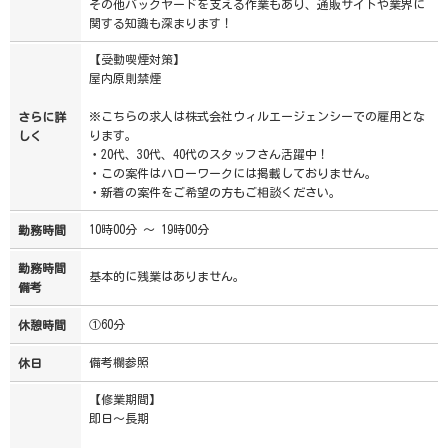
その他バックヤードを支える作業もあり、通販サイトや業界に
関する知識も深まります！
【受動喫煙対策】
屋内原則禁煙
※こちらの求人は株式会社ウィルエージェンシーでの雇用とな
さらに詳
ります。
しく
・20代、30代、40代のスタッフさん活躍中！
・この案件はハローワークには掲載しておりません。
・新着の案件をご希望の方もご相談ください。
10時00分 ～ 19時00分
勤務時間
勤務時間
基本的に残業はありません。
備考
①60分
休憩時間
備考欄参照
休日
【修業期間】
即日～長期