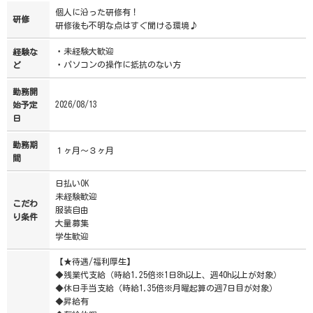
個人に沿った研修有！
研修
研修後も不明な点はすぐ聞ける環境♪
・未経験大歓迎
経験な
・パソコンの操作に抵抗のない方
ど
勤務開
2026/08/13
始予定
日
勤務期
１ヶ月～３ヶ月
間
日払いOK
未経験歓迎
こだわ
服装自由
り条件
大量募集
学生歓迎
【★待遇/福利厚生】
◆残業代支給（時給1.25倍※1日8h以上、週40h以上が対象）
◆休日手当支給（時給1.35倍※月曜起算の週7日目が対象）
◆昇給有