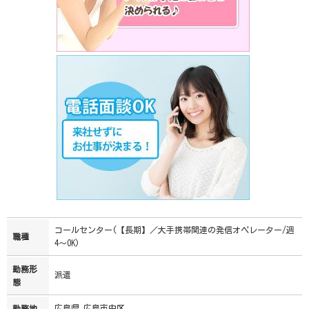
コールセンター(【長期】／大手携帯関連の発信オペレーター/週
職種
4～OK)
勤務形
派遣
態
広島県 広島市中区
勤務地