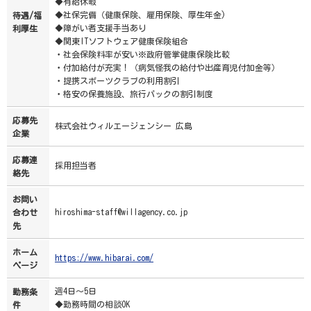
◆有給休暇
◆社保完備（健康保険、雇用保険、厚生年金)
待遇/福
◆障がい者支援手当あり
利厚生
◆関東ITソフトウェア健康保険組合
・社会保険料率が安い※政府管掌健康保険比較
・付加給付が充実！（病気怪我の給付や出産育児付加金等）
・提携スポーツクラブの利用割引
・格安の保養施設、旅行パックの割引制度
応募先
株式会社ウィルエージェンシー 広島
企業
応募連
採用担当者
絡先
お問い
hiroshima-staff@willagency.co.jp
合わせ
先
ホーム
https://www.hibarai.com/
ページ
週4日～5日
勤務条
◆勤務時間の相談OK
件