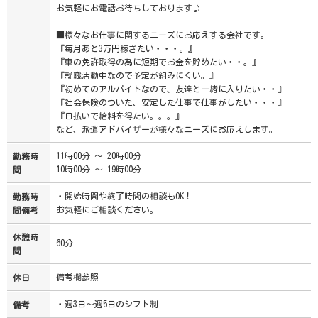
お気軽にお電話お待ちしております♪
■様々なお仕事に関するニーズにお応えする会社です。
『毎月あと3万円稼ぎたい・・・。』
『車の免許取得の為に短期でお金を貯めたい・・。』
『就職活動中なので予定が組みにくい。』
『初めてのアルバイトなので、友達と一緒に入りたい・・』
『社会保険のついた、安定した仕事で仕事がしたい・・・』
『日払いで給料を得たい。。。』
など、派遣アドバイザーが様々なニーズにお応えします。
11時00分 ～ 20時00分
勤務時
10時00分 ～ 19時00分
間
・開始時間や終了時間の相談もOK！
勤務時
お気軽にご相談ください。
間備考
休憩時
60分
間
備考欄参照
休日
・週3日～週5日のシフト制
備考