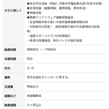
◆休日手当支給（時給1.35倍※月曜起算の週7日目が対象）
◆社保完備（健康保険、雇用保険、厚生年金)
さらに詳しく
◆有給休暇
◆関東ITソフトウェア健康保険組合
・社会保険料率が安い※政府管掌健康保険比較
・付加給付が充実！（病気怪我の給付や出産育児付加金
等）
・提携スポーツクラブの利用割引
・格安の保養施設、旅行パックの割引制度
08時00分 ～ 17時00分
勤務時間
60分
休憩時間
土,日
休日
祝日は会社カレンダーに準ずる。
備考
時給込み
交通費
未経験歓迎
経験など
３ヶ月以上
勤務期間