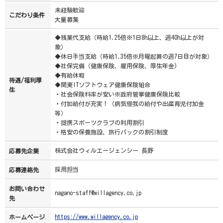
未経験歓迎
こだわり条件
大量募集
◆残業代支給（時給1.25倍※1日8h以上、週40h以上が対
象）
◆休日手当支給（時給1.35倍※月曜起算の週7日目が対象）
◆社保完備（健康保険、雇用保険、厚生年金)
◆有給休暇
待遇/福利厚
◆関東ITソフトウェア健康保険組合
生
・社会保険料率が安い※政府管掌健康保険比較
・付加給付が充実！（病気怪我の給付や出産育児付加金
等）
・提携スポーツクラブの利用割引
・格安の保養施設、旅行パックの割引制度
株式会社ウィルエージェンシー 長野
応募先企業
採用担当
応募連絡先
お問い合わせ
nagano-staff@willagency.co.jp
先
https://www.willagency.co.jp
ホームページ