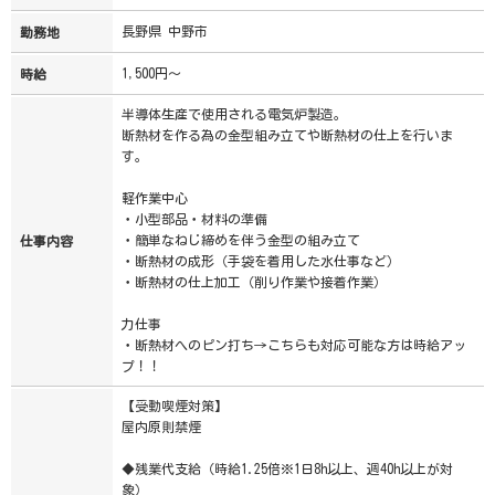
長野県 中野市
勤務地
1,500円～
時給
半導体生産で使用される電気炉製造。
断熱材を作る為の金型組み立てや断熱材の仕上を行いま
す。
軽作業中心
・小型部品・材料の準備
・簡単なねじ締めを伴う金型の組み立て
仕事内容
・断熱材の成形（手袋を着用した水仕事など）
・断熱材の仕上加工（削り作業や接着作業）
力仕事
・断熱材へのピン打ち→こちらも対応可能な方は時給アッ
プ！！
【受動喫煙対策】
屋内原則禁煙
◆残業代支給（時給1.25倍※1日8h以上、週40h以上が対
象）