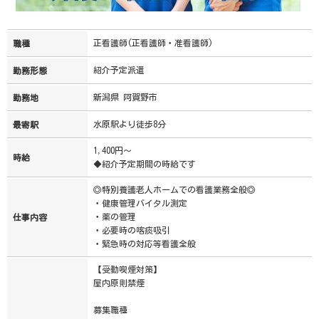
正看護師(正看護師・准看護師)
職種
紹介予定派遣
勤務形態
新潟県 阿賀野市
勤務地
水原駅より徒歩8分
最寄駅
1,400円～
時給
◆紹介予定期間の時給です
◎特別養護老人ホームでの看護業務全般◎
・健康管理バイタル測定
・薬の管理
仕事内容
・必要時の喀痰吸引
・緊急時の対応等看護全般
【受動喫煙対策】
屋内原則禁煙
募集職種