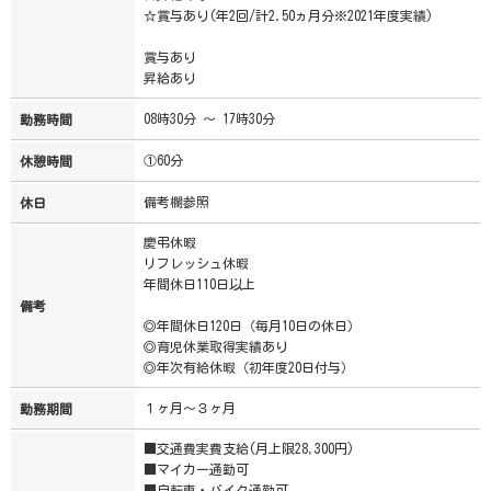
☆賞与あり(年2回/計2.50ヵ月分※2021年度実績)
賞与あり
昇給あり
08時30分 ～ 17時30分
勤務時間
①60分
休憩時間
備考欄参照
休日
慶弔休暇
リフレッシュ休暇
年間休日110日以上
備考
◎年間休日120日（毎月10日の休日）
◎育児休業取得実績あり
◎年次有給休暇（初年度20日付与）
１ヶ月～３ヶ月
勤務期間
■交通費実費支給(月上限28,300円)
■マイカー通勤可
■自転車・バイク通勤可