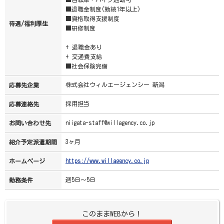
■退職金制度(勤続1年以上)
■資格取得支援制度
待遇/福利厚生
■研修制度
+ 退職金あり
+ 交通費支給
■社会保険完備
株式会社ウィルエージェンシー 新潟
応募先企業
採用担当
応募連絡先
niigata-staff@willagency.co.jp
お問い合わせ先
3ヶ月
紹介予定派遣期間
https://www.willagency.co.jp
ホームページ
週5日～5日
勤務条件
このままWEBから！