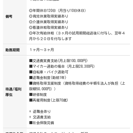
◎年間休日120日（月当り10日休日）
◎育児休業取得実績あり
備考
◎介護休業取得実績あり
◎看護休暇取得実績あり
◎年次有給休暇（３ヶ月の試用期間経過後に付与し、翌年４
月から２０日を付与します
１ヶ月～３ヶ月
勤務期間
■交通費実費支給(月上限100,000円)
■マイカー通勤の場合（月上限28,300円）
■自転車・バイク通勤可
■退職金制度(勤続1年)
■資格取得支援制度（資格取得経費の半額を法人が負担（上
限額50,000円））
待遇/福利
■研修制度
厚生
■再雇用制度(上限70歳)
+ 退職金あり
+ 交通費支給
■社会保険完備