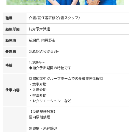
介護/初任者研修(介護スタッフ)
職種
紹介予定派遣
勤務形態
新潟県 阿賀野市
勤務地
水原駅より徒歩8分
最寄駅
1,300円～
時給
◆紹介予定期間の時給です
◎認知症型グループホームでの介護業務全般◎
・食事介助
・入浴介助
仕事内容
・排泄介助
・レクリエーション など
【受動喫煙対策】
屋内原則禁煙
無資格・未経験OK