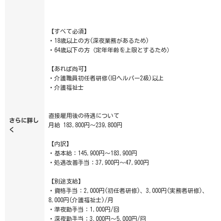
【すべて必須】
・18歳以上の方(深夜業務があるため)
・64歳以下の方（定年年齢を上限とするため）
【あれば尚可】
・介護職員初任者研修(旧ヘルパー2級)以上
・介護福祉士
直接雇用後の待遇について
さらに詳し
月給 183,800円～239,800円
く
【内訳】
・基本給：145,900円～183,900円
・処遇改善手当：37,900円～47,900円
【別途支給】
・資格手当：2,000円(初任者研修)、3,000円(実務者研修)、
8,000円(介護福祉士)/月
・準夜勤手当：1,000円/回
・深夜勤手当：3,000円～5,000円/回