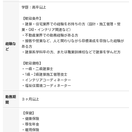
学歴：高卒以上
【歓迎条件】
・建築・住宅業界での経験をお持ちの方（設計・施工管理・営
業・CAD・インテリア関連など）
・不動産業界での勤務経験がある方
・接客や営業など、人と関わりながら目標達成を目指した経験が
経験な
ある方
ど
・建築系学科卒の方、または職業訓練校などで建築を学んだ方
【歓迎資格】
・一級・二級建築士
・1級・2級建築施工管理技士
・インテリアコーディネーター
・福祉住環境コーディネーター
勤務期
３ヶ月以上
間
【保健】
・健康保険
・厚生年金
・雇用保険