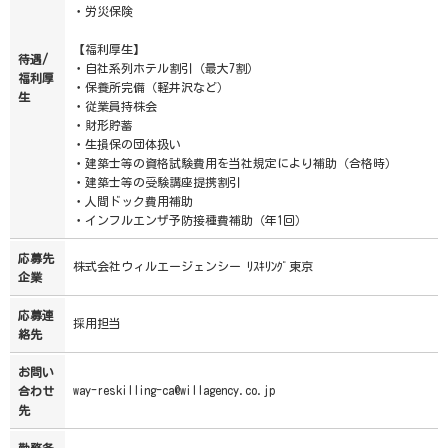
・労災保険
【福利厚生】
待遇/
・自社系列ホテル割引（最大7割）
福利厚
・保養所完備（軽井沢など）
生
・従業員持株会
・財形貯蓄
・生損保の団体扱い
・建築士等の資格試験費用を当社規定により補助（合格時）
・建築士等の受験講座提携割引
・人間ドック費用補助
・インフルエンザ予防接種費補助（年1回）
応募先
株式会社ウィルエージェンシー ﾘｽｷﾘﾝｸﾞ東京
企業
応募連
採用担当
絡先
お問い
way-reskilling-ca@willagency.co.jp
合わせ
先
勤務条