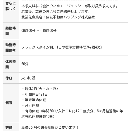
-------------------------------------------------------
さらに
本求人は株式会社ウィルエージェンシーが取り扱う求人です。
詳しく
応募後、専任の者よりご連絡差し上げます。
就業先企業名：住友不動産ハウジング株式会社
勤務時
09時00分 ～ 18時00分
間
勤務時
フレックスタイム制、1日の標準労働時間7時間40分
間備考
休憩時
60分
間
火,水,祝
休日
・週休2日(火・水・祝)
・年間休日121日
・年末年始休暇
備考
・忌引休暇
・有給休暇（年間20日/入社日に応じ日割按分、6ヶ月経過後の年
次有給休暇日数10日）
最長6ヶ月の研修制度がございます！
研修