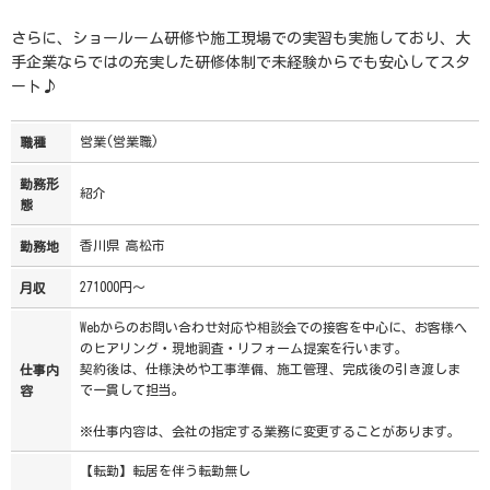
さらに、ショールーム研修や施工現場での実習も実施しており、大
手企業ならではの充実した研修体制で未経験からでも安心してスタ
ート♪
営業(営業職)
職種
勤務形
紹介
態
香川県 高松市
勤務地
271000円～
月収
Webからのお問い合わせ対応や相談会での接客を中心に、お客様へ
のヒアリング・現地調査・リフォーム提案を行います。
契約後は、仕様決めや工事準備、施工管理、完成後の引き渡しま
仕事内
で一貫して担当。
容
※仕事内容は、会社の指定する業務に変更することがあります。
【転勤】転居を伴う転勤無し