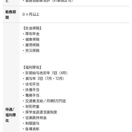
・普通自動車免許（AT車限定可）
ど
勤務期
３ヶ月以上
間
【社会保険】
・厚生年金
・健康保険
・雇用保険
・労災保険
【福利厚生】
・定期給与改定年 1回（4月）
・賞与年 2回（7月・12月）
・住宅手当
・扶養手当
・職務手当
・交通費支給／月額5万円迄
・財形貯蓄
待遇/
・奨学金返還支援制度
福利厚
・従業員持株会
生
・制服貸与
・各種表彰