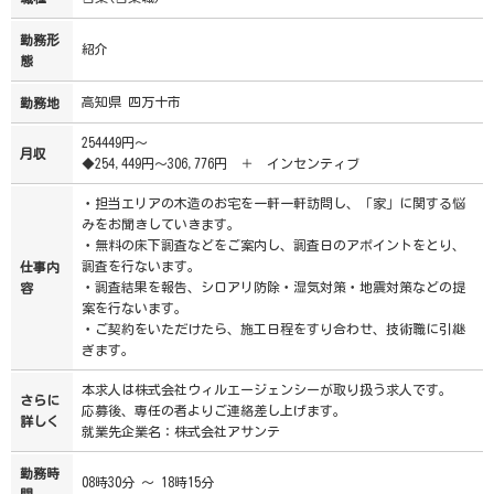
勤務形
紹介
態
高知県 四万十市
勤務地
254449円～
月収
◆254,449円～306,776円 ＋ インセンティブ
・担当エリアの木造のお宅を一軒一軒訪問し、「家」に関する悩
みをお聞きしていきます。
・無料の床下調査などをご案内し、調査日のアポイントをとり、
調査を行ないます。
仕事内
・調査結果を報告、シロアリ防除・湿気対策・地震対策などの提
容
案を行ないます。
・ご契約をいただけたら、施工日程をすり合わせ、技術職に引継
ぎます。
本求人は株式会社ウィルエージェンシーが取り扱う求人です。
さらに
応募後、専任の者よりご連絡差し上げます。
詳しく
就業先企業名：株式会社アサンテ
勤務時
08時30分 ～ 18時15分
間