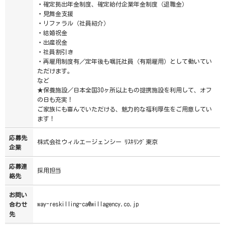
・確定拠出年金制度、確定給付企業年金制度（退職金）
・見舞金支援
・リファラル（社員紹介）
・結婚祝金
・出産祝金
・社員割引き
・再雇用制度有／定年後も嘱託社員（有期雇用）として働いてい
ただけます。
など
★保養施設／日本全国30ヶ所以上もの提携施設を利用して、オフ
の日も充実！
ご家族にも喜んでいただける、魅力的な福利厚生をご用意してい
ます！
応募先
株式会社ウィルエージェンシー ﾘｽｷﾘﾝｸﾞ東京
企業
応募連
採用担当
絡先
お問い
way-reskilling-ca@willagency.co.jp
合わせ
先