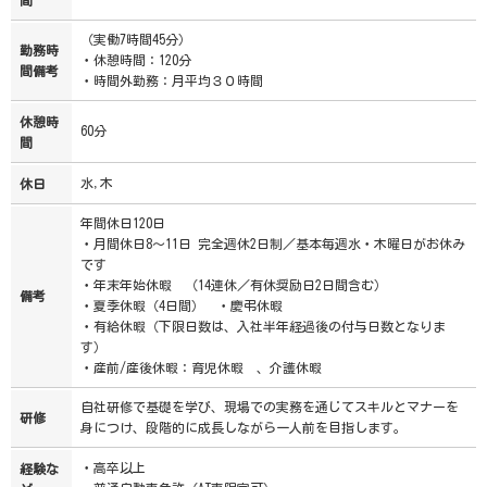
（実働7時間45分）
勤務時
・休憩時間：120分
間備考
・時間外勤務：月平均３０時間
休憩時
60分
間
水,木
休日
年間休日120日
・月間休日8～11日 完全週休2日制／基本毎週水・木曜日がお休み
です
・年末年始休暇 （14連休／有休奨励日2日間含む）
備考
・夏季休暇（4日間） ・慶弔休暇
・有給休暇（下限日数は、入社半年経過後の付与日数となりま
す）
・産前/産後休暇：育児休暇 、介護休暇
自社研修で基礎を学び、現場での実務を通じてスキルとマナーを
研修
身につけ、段階的に成長しながら一人前を目指します。
・高卒以上
経験な