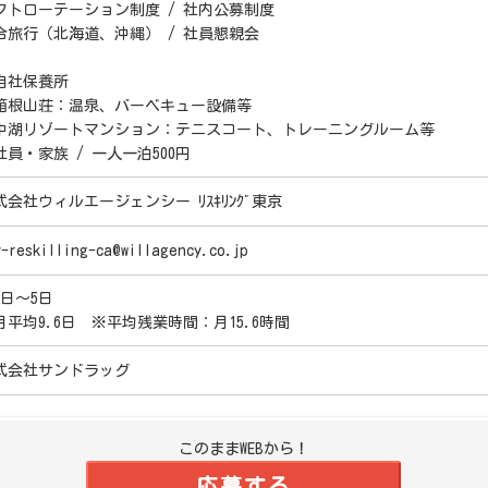
フトローテーション制度 / 社内公募制度
合旅行（北海道、沖縄） / 社員懇親会
自社保養所
箱根山荘：温泉、バーベキュー設備等
中湖リゾートマンション：テニスコート、トレーニングルーム等
社員・家族 / 一人一泊500円
式会社ウィルエージェンシー ﾘｽｷﾘﾝｸﾞ東京
y-reskilling-ca@willagency.co.jp
5日～5日
月平均9.6日 ※平均残業時間：月15.6時間
式会社サンドラッグ
このままWEBから！
応募する