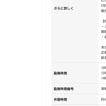
6
2
さらに詳しく
販
【
・
期
・
本
応
就
10
12
勤務時間
14
実
勤務時間備考
60
休憩時間