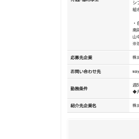
シ
組
・
南
山
※
株
応募先企業
wa
お問い合わせ先
週
勤務条件
◆
株
紹介先企業名