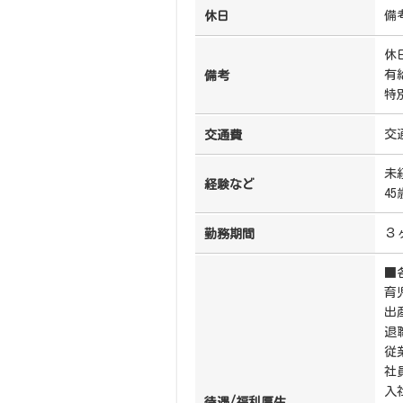
備
休日
休
有
備考
特
交
交通費
未
経験など
4
３
勤務期間
■
育
出
退
従
社
入
待遇/福利厚生