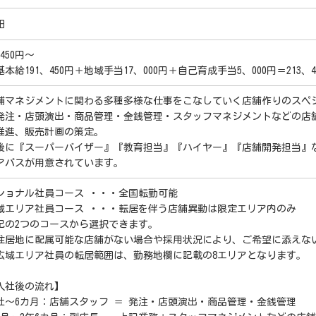
田
1450円～
基本給191、450円＋地域手当17、000円＋自己育成手当5、000円＝213、4
舗マネジメントに関わる多種多様な仕事をこなしていく店舗作りのスペ
発注・店頭演出・商品管理・金銭管理・スタッフマネジメントなどの店
推進、販売計画の策定。
後に『スーパーバイザー』『教育担当』『ハイヤー』『店舗開発担当』
アパスが用意されています。
ショナル社員コース ・・・全国転勤可能
域エリア社員コース ・・・転居を伴う店舗異動は限定エリア内のみ
記の2つのコースから選択できます。
住居地に配属可能な店舗がない場合や採用状況により、ご希望に添えな
広域エリア社員の転居範囲は、勤務地欄に記載の8エリアとなります。
入社後の流れ】
社～6カ月：店舗スタッフ ＝ 発注・店頭演出・商品管理・金銭管理