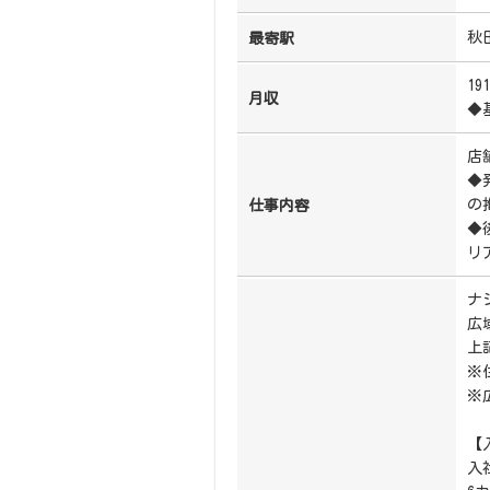
秋
最寄駅
19
月収
◆
店
◆
の
仕事内容
◆
リ
ナ
広
上
※
※
【
入