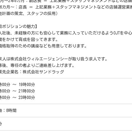
カ月～2年6カ月：副店長 ＝ 上記業務＋スタッフマネジメントなどの店
年6カ月～：店長 ＝ 上記業務＋スタッフマネジメントなどの店舗運営
売計画の策定、スタッフの採用）
同ポジションの魅力】
入社後、未経験の方にも安心して業務に入っていただけるようOJTを中
間をかけて育成を図ってきます。
資格取得のための講座なども用意しております。
求人は株式会社ウィルエージェンシーが取り扱う求人です。
募後、専任の者よりご連絡差し上げます。
業先企業名：株式会社サンドラッグ
時00分 ～ 19時00分
時00分 ～ 21時00分
時00分 ～ 23時00分
働：8時間
分