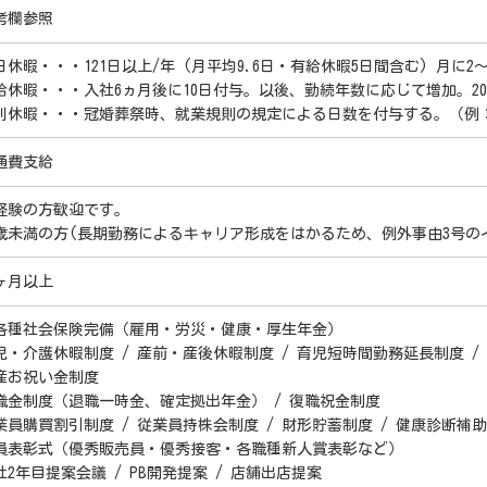
考欄参照
日休暇・・・121日以上/年 (月平均9.6日・有給休暇5日間含む) 月に
給休暇・・・入社6ヵ月後に10日付与。以後、勤続年数に応じて増加。2
別休暇・・・冠婚葬祭時、就業規則の規定による日数を付与する。（例
通費支給
経験の方歓迎です。
5歳未満の方(長期勤務によるキャリア形成をはかるため、例外事由3号の
ヶ月以上
各種社会保険完備（雇用・労災・健康・厚生年金）
児・介護休暇制度 / 産前・産後休暇制度 / 育児短時間勤務延長制度 / 
産お祝い金制度
職金制度（退職一時金、確定拠出年金） / 復職祝金制度
業員購買割引制度 / 従業員持株会制度 / 財形貯蓄制度 / 健康診断補
員表彰式（優秀販売員・優秀接客・各職種新人賞表彰など）
社2年目提案会議 / PB開発提案 / 店舗出店提案