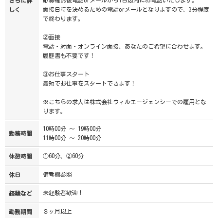
応募確認後電話orメールから1日以内にお電話いたします。
さらに詳
面接日時を決めるための電話orメールとなりますので、3分程度
しく
で終わります。
②面接
電話・対面・オンライン面接、あなたのご希望に合わせます。
履歴書も不要です！
③お仕事スタート
最短でお仕事をスタートできます！
※こちらの求人は株式会社ウィルエージェンシーでの雇用とな
ります。
10時00分 ～ 19時00分
勤務時間
11時00分 ～ 20時00分
①60分、②60分
休憩時間
備考欄参照
休日
未経験者歓迎！
経験など
３ヶ月以上
勤務期間