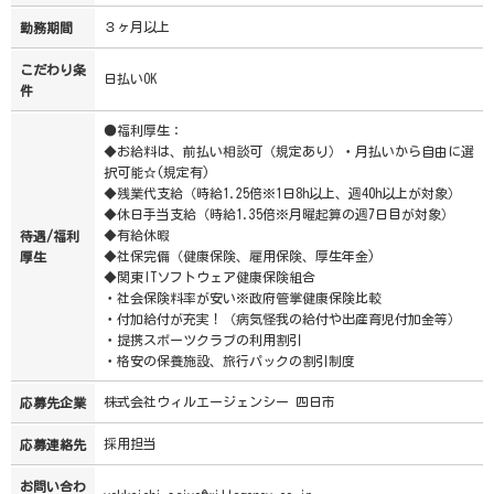
３ヶ月以上
勤務期間
こだわり条
日払いOK
件
●福利厚生：
◆お給料は、前払い相談可（規定あり）・月払いから自由に選
択可能☆(規定有)
◆残業代支給（時給1.25倍※1日8h以上、週40h以上が対象）
◆休日手当支給（時給1.35倍※月曜起算の週7日目が対象）
◆有給休暇
待遇/福利
◆社保完備（健康保険、雇用保険、厚生年金)
厚生
◆関東ITソフトウェア健康保険組合
・社会保険料率が安い※政府管掌健康保険比較
・付加給付が充実！（病気怪我の給付や出産育児付加金等）
・提携スポーツクラブの利用割引
・格安の保養施設、旅行パックの割引制度
株式会社ウィルエージェンシー 四日市
応募先企業
採用担当
応募連絡先
お問い合わ