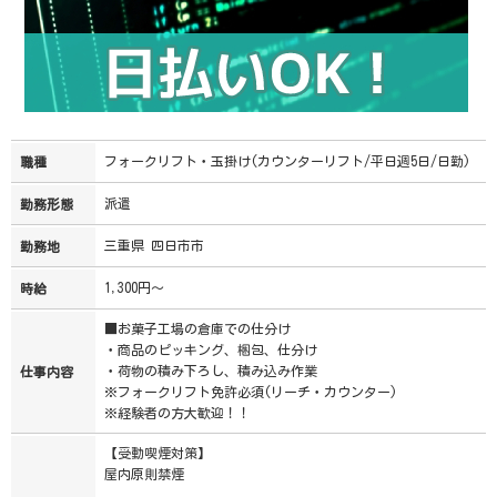
フォークリフト・玉掛け(カウンターリフト/平日週5日/日勤)
職種
派遣
勤務形態
三重県 四日市市
勤務地
1,300円～
時給
■お菓子工場の倉庫での仕分け
・商品のピッキング、梱包、仕分け
・荷物の積み下ろし、積み込み作業
仕事内容
※フォークリフト免許必須(リーチ・カウンター)
※経験者の方大歓迎！！
【受動喫煙対策】
屋内原則禁煙