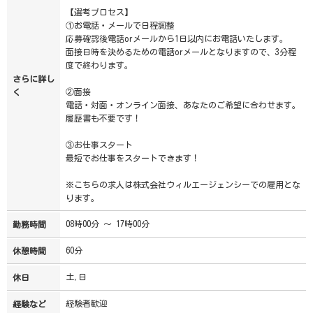
【選考プロセス】
①お電話・メールで日程調整
応募確認後電話orメールから1日以内にお電話いたします。
面接日時を決めるための電話orメールとなりますので、3分程
度で終わります。
さらに詳し
②面接
く
電話・対面・オンライン面接、あなたのご希望に合わせます。
履歴書も不要です！
③お仕事スタート
最短でお仕事をスタートできます！
※こちらの求人は株式会社ウィルエージェンシーでの雇用とな
ります。
08時00分 ～ 17時00分
勤務時間
60分
休憩時間
土,日
休日
経験者歓迎
経験など