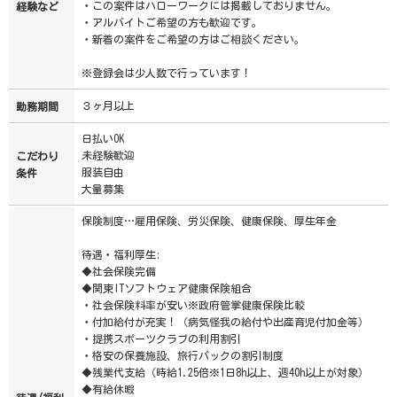
・この案件はハローワークには掲載しておりません。
経験など
・アルバイトご希望の方も歓迎です。
・新着の案件をご希望の方はご相談ください。
※登録会は少人数で行っています！
３ヶ月以上
勤務期間
日払いOK
未経験歓迎
こだわり
服装自由
条件
大量募集
保険制度…雇用保険、労災保険、健康保険、厚生年金
待遇・福利厚生:
◆社会保険完備
◆関東ITソフトウェア健康保険組合
・社会保険料率が安い※政府管掌健康保険比較
・付加給付が充実！（病気怪我の給付や出産育児付加金等）
・提携スポーツクラブの利用割引
・格安の保養施設、旅行パックの割引制度
◆残業代支給（時給1.25倍※1日8h以上、週40h以上が対象）
◆有給休暇