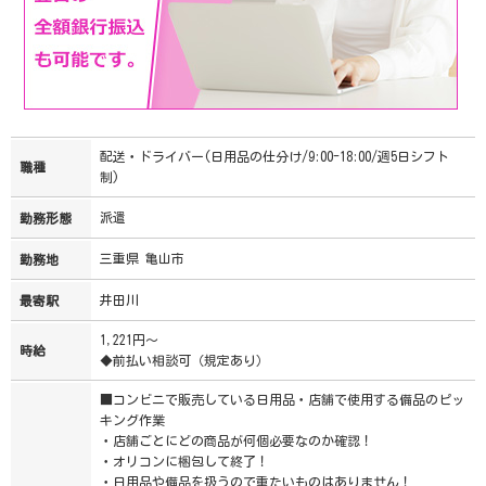
配送・ドライバー(日用品の仕分け/9:00-18:00/週5日シフト
職種
制)
派遣
勤務形態
三重県 亀山市
勤務地
井田川
最寄駅
1,221円～
時給
◆前払い相談可（規定あり）
■コンビニで販売している日用品・店舗で使用する備品のピッ
キング作業
・店舗ごとにどの商品が何個必要なのか確認！
・オリコンに梱包して終了！
・日用品や備品を扱うので重たいものはありません！