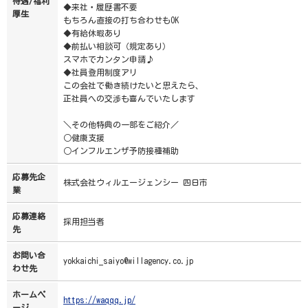
待遇/福利
◆来社・履歴書不要
厚生
もちろん直接の打ち合わせもOK
◆有給休暇あり
◆前払い相談可（規定あり）
スマホでカンタン申請♪
◆社員登用制度アリ
この会社で働き続けたいと思えたら、
正社員への交渉も喜んでいたします
＼その他特典の一部をご紹介／
○健康支援
○インフルエンザ予防接種補助
応募先企
株式会社ウィルエージェンシー 四日市
業
応募連絡
採用担当者
先
お問い合
yokkaichi_saiyo@willagency.co.jp
わせ先
ホームペ
https://waqqq.jp/
ージ