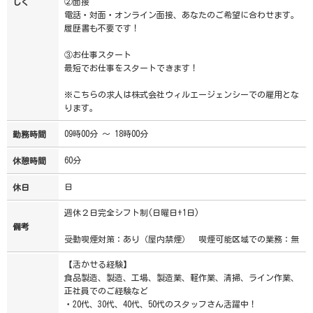
②面接
しく
電話・対面・オンライン面接、あなたのご希望に合わせます。
履歴書も不要です！
③お仕事スタート
最短でお仕事をスタートできます！
※こちらの求人は株式会社ウィルエージェンシーでの雇用とな
ります。
09時00分 ～ 18時00分
勤務時間
60分
休憩時間
日
休日
週休２日完全シフト制(日曜日+1日)
備考
受動喫煙対策：あり（屋内禁煙） 喫煙可能区域での業務：無
【活かせる経験】
食品製造、製造、工場、製造業、軽作業、清掃、ライン作業、
正社員でのご経験など
・20代、30代、40代、50代のスタッフさん活躍中！