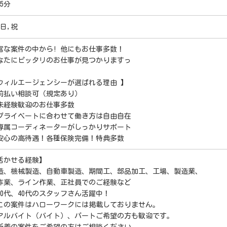
5分
,日,祝
富な案件の中から! 他にもお仕事多数！
なたにピッタリのお仕事が見つかりますっ
ウィルエージェンシーが選ばれる理由 】
前払い相談可（規定あり）
未経験歓迎のお仕事多数
プライベートに合わせて働き方は自由自在
専属コーディネーターがしっかりサポート
安心の高待遇！各種保険完備！特典多数
活かせる経験】
造、機械製造、自動車製造、期間工、部品加工、工場、製造業、
作業、ライン作業、正社員でのご経験など
30代、40代のスタッフさん活躍中！
この案件はハローワークには掲載しておりません。
アルバイト（バイト）、パートご希望の方も歓迎です。