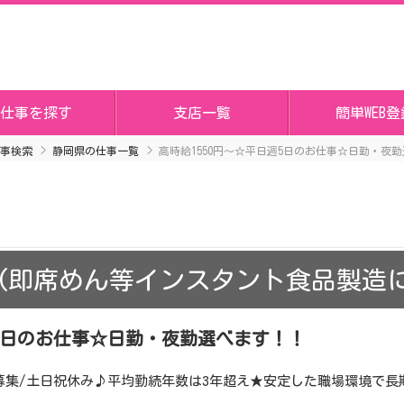
仕事を探す
支店一覧
簡単WEB登
事検索
静岡県の仕事一覧
高時給1550円～☆平日週5日のお仕事☆日勤・夜
(即席めん等インスタント食品製造
週5日のお仕事☆日勤・夜勤選べます！！
】長期募集/土日祝休み♪平均勤続年数は3年超え★安定した職場環境で