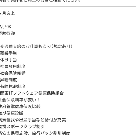
新着の案件をご希望の方はご相談ください。
ヶ月以上
払いOK
経験歓迎
 交通費支給のお仕事もあり(規定あり)
 残業手当
 休日手当
 社員登用制度
 社会保険完備
 昇給制度
 有給休暇制度
 関東ITソフトウェア健康保険組合
社会保険料率が安い！
政府管掌健康保険比較
定期健康診断
病気怪我や出産手当など給付が充実
提携スポーツクラブ割引
格安の保養施設、旅行パック割引制度