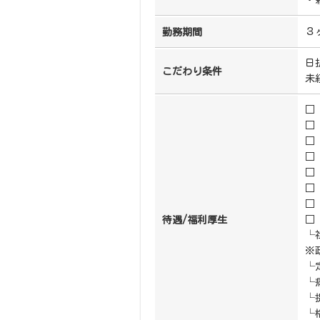
・
３
勤務期間
日
こだわり条件
未
□
□
□
□
□
□
□
□
待遇/福利厚生
└
※
└
└
└
└