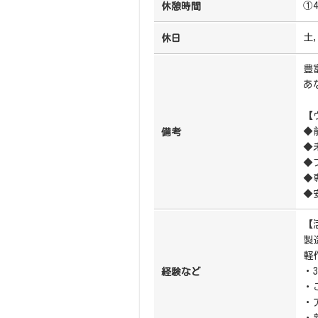
①4
休憩時間
土
休日
豊
あ
【
◆
備考
◆
◆
◆
◆
【
製
軽
・
経験など
・
・