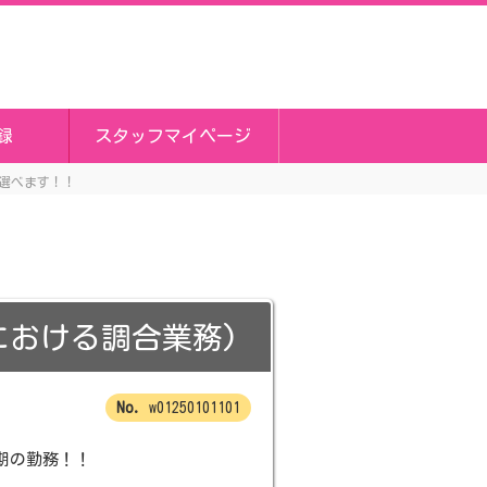
録
スタッフマイページ
勤選べます！！
における調合業務)
w01250101101
長期の勤務！！