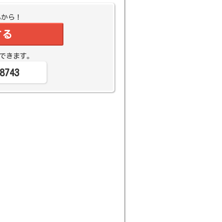
Bから！
する
できます。
8743