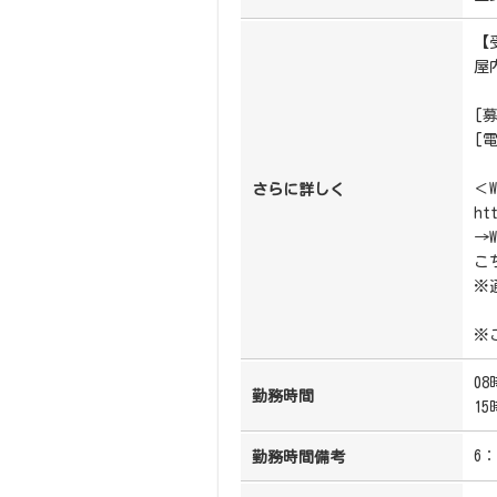
【
屋
[
[
＜
さらに詳しく
ht
→
こ
※
※
08
勤務時間
15
6
勤務時間備考