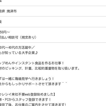
遣
岡県 焼津市
枝
550円～
前払い相談可（規定あり）
20代～40代の方活躍中／
もが知っている大手企業♪
ップめんやインスタント食品を作るお仕事！
材のピッキング、計量、比較的重量物を取り扱います。
ずは一緒に職場見学へ行きましょう！
社からもしっかりサポートさせて頂きます＾＾
ウレシイ来社不要web登録始めました】
帯・PCからスタッフ登録できます！
録完了後、お仕事のご案内をさせて頂きます!