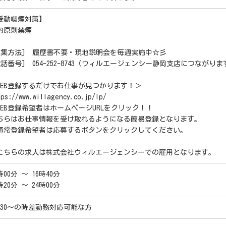
受動喫煙対策】
内原則禁煙
募集方法] 履歴書不要・現地説明会を毎週実施中☆彡
電話番号] 054-252-8743（ウィルエージェンシー静岡支店につながり
WEB登録するだけでお仕事が見つかります！＞
tps://www.willagency.co.jp/lp/
WEB登録希望者はホームページURLをクリック！！
ちらはお仕事情報を受け取れるようになる簡易登録となります。
通常登録希望者は応募するボタンをクリックしてください。
こちらの求人は株式会社ウィルエージェンシーでの雇用となります。
時00分 ～ 16時40分
時20分 ～ 24時00分
：30～の時差勤務対応可能な方