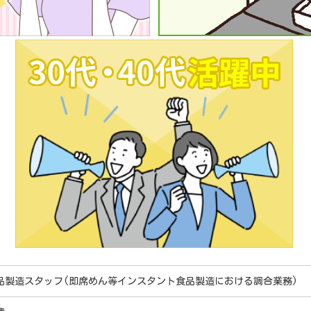
品製造スタッフ(即席めん等インスタント食品製造における調合業務)